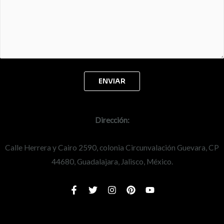
Dirección:
Calle Herrera y Cairo 2590, colonia Circunvalación Guevara, CP
44680, Guadalajara, Jalisco, México.