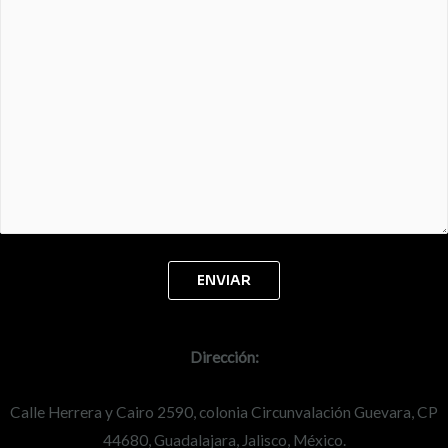
Dirección:
Calle Herrera y Cairo 2590, colonia Circunvalación Guevara, CP
44680, Guadalajara, Jalisco, México.