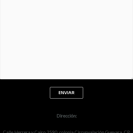
Dirección:
Calle Herrera y Cairo 2590, colonia Circunvalación Guevara, CP